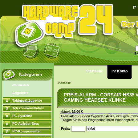
Er
Startseite
Ihr Konto
Kategorien
Startseite
Neuheiten
Angebote
PREIS-ALARM - CORSAIR HS35 
GAMING HEADSET, KLINKE
Tablets & Zubehör
Telekommunikation
aktuell:
12,00 €
PC-Systeme
Preis-Alarm für den folgenden Artikel einfügen: Co
Tragen Sie in das Eingabefeld Ihren Wunschpreis ei
PC-Aufrüst-Sets
Preis:
PC-Komponenten