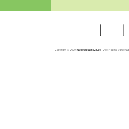
Startseite
Ihr Konto
Copyright © 2009
hardwarecamp24.de
- Alle Rechte vorbeha