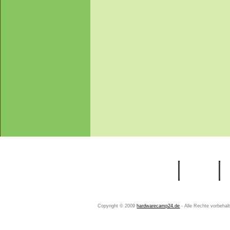
Startseite
Ihr Konto
Copyright © 2009
hardwarecamp24.de
- Alle Rechte vorbeha