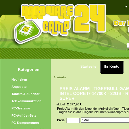
Er
Startseite
Ihr Konto
Kategorien
Startseite
Neuheiten
Angebote
PREIS-ALARM - TIGERBULL GA
INTEL CORE I7-14700K - 32GB - R
Tablets & Zubehör
SUPER
Telekommunikation
aktuell:
2.677,90 €
PC-Systeme
Preis-Alarm für den folgenden Artikel einfügen: Ti
Tragen Sie in das Eingabefeld Ihren Wunschpreis ei
PC-Aufrüst-Sets
Preis:
PC-Komponenten