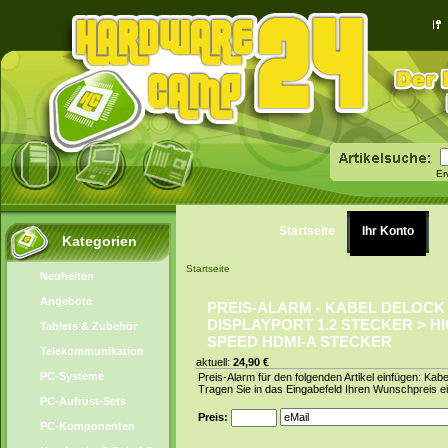
Er
Startseite
Ihr Konto
Kategorien
Startseite
Neuheiten
Angebote
PREIS-ALARM - KABEL DELOCK
DISPLAYPORT 1.2 STECKER > H
Tablets & Zubehör
SPEED HDMI-A STECKER
Telekommunikation
aktuell:
24,90 €
PC-Systeme
Preis-Alarm für den folgenden Artikel einfügen: Ka
Tragen Sie in das Eingabefeld Ihren Wunschpreis ei
PC-Aufrüst-Sets
Preis:
PC-Komponenten