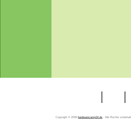
Startseite
Ihr Konto
Copyright © 2009
hardwarecamp24.de
- Alle Rechte vorbeha