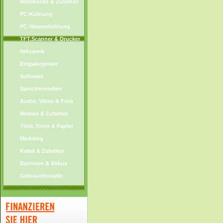
Notebooks & Zubehör
PC-Kühlung
PC-Wasserkühlung
TFT,Scanner & Drucker
Netzwerk
Eingabegeräte
Software
Speichermedien
Audio, Video & Foto
Medien & Zubehör
Tinte,Toner & Papier
Modding
Kabel & Zubehör
Batterien & Akkus
Gebrauchtmarkt