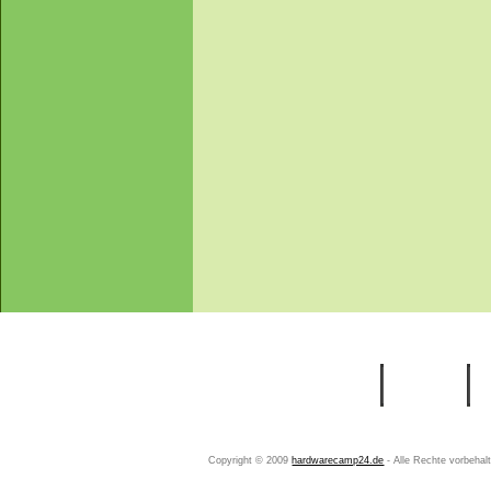
Startseite
Ihr Konto
Copyright © 2009
hardwarecamp24.de
- Alle Rechte vorbeha