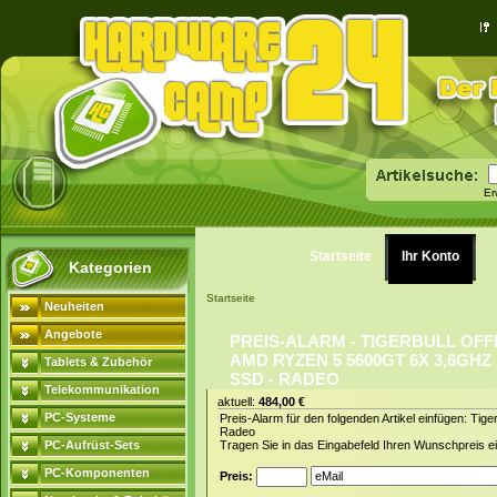
Er
Startseite
Ihr Konto
Kategorien
Startseite
Neuheiten
Angebote
PREIS-ALARM - TIGERBULL OFF
AMD RYZEN 5 5600GT 6X 3,6GHZ
Tablets & Zubehör
SSD - RADEO
Telekommunikation
aktuell:
484,00 €
PC-Systeme
Preis-Alarm für den folgenden Artikel einfügen: T
Radeo
PC-Aufrüst-Sets
Tragen Sie in das Eingabefeld Ihren Wunschpreis ei
PC-Komponenten
Preis: