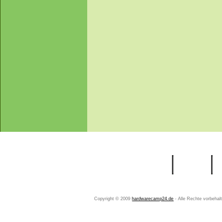
Startseite
Ihr Konto
Copyright © 2009
hardwarecamp24.de
- Alle Rechte vorbeha