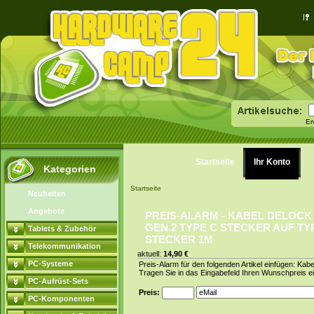
Er
Startseite
Ihr Konto
Kategorien
Startseite
Neuheiten
Angebote
PREIS-ALARM - KABEL DELOCK 
GEN.2 TYPE C STECKER AUF TY
Tablets & Zubehör
STECKER 1M
Telekommunikation
aktuell:
14,90 €
PC-Systeme
Preis-Alarm für den folgenden Artikel einfügen: K
Tragen Sie in das Eingabefeld Ihren Wunschpreis ei
PC-Aufrüst-Sets
Preis:
PC-Komponenten