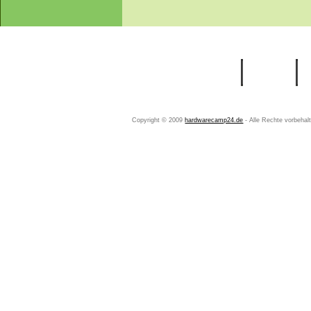
Startseite
Ihr Konto
Copyright © 2009
hardwarecamp24.de
- Alle Rechte vorbeha