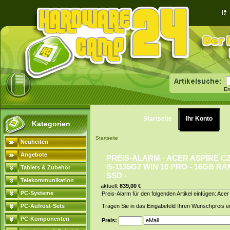
Er
Startseite
Ihr Konto
Kategorien
Startseite
Neuheiten
Angebote
PREIS-ALARM - ACER ASPIRE C
I5-1135G7 WIN 10 PRO - 16GB RA
Tablets & Zubehör
SSD -
Telekommunikation
aktuell:
839,00 €
PC-Systeme
Preis-Alarm für den folgenden Artikel einfügen: 
-
PC-Aufrüst-Sets
Tragen Sie in das Eingabefeld Ihren Wunschpreis ei
PC-Komponenten
Preis: