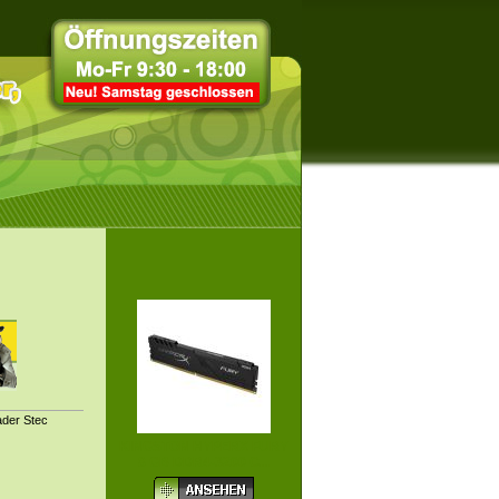
ader Stec
KINGSTON HYPERX FURY
8 GB DDR4-3200 C...