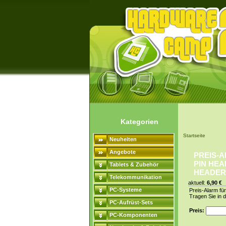
Kategorien
Startseite
Neuheiten
Angebote
PREIS-A
PIN HEA
Tablets & Zubehör
HEADER
Telekommunikation
aktuell:
6,90 €
PC-Systeme
Preis-Alarm fü
Tragen Sie in 
PC-Aufrüst-Sets
Preis:
PC-Komponenten