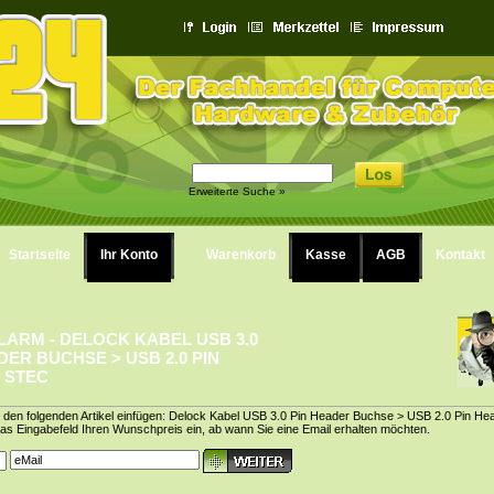
Erweiterte Suche »
Startseite
Ihr Konto
Warenkorb
Kasse
AGB
Kontakt
LARM - DELOCK KABEL USB 3.0
DER BUCHSE > USB 2.0 PIN
 STEC
r den folgenden Artikel einfügen: Delock Kabel USB 3.0 Pin Header Buchse > USB 2.0 Pin He
das Eingabefeld Ihren Wunschpreis ein, ab wann Sie eine Email erhalten möchten.