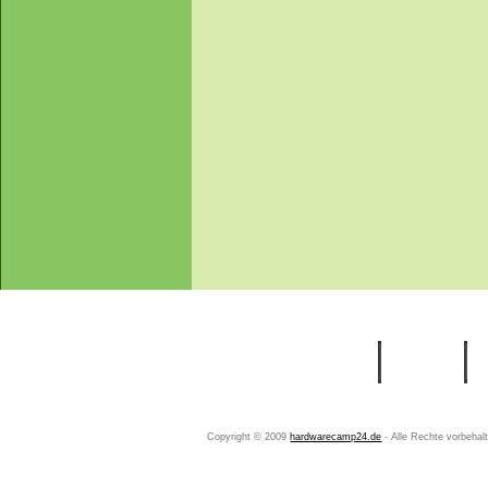
Startseite
Ihr Konto
Copyright © 2009
hardwarecamp24.de
- Alle Rechte vorbeha