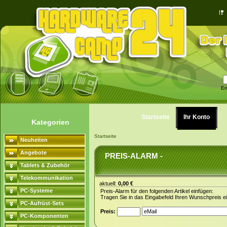
Er
Startseite
Ihr Konto
Kategorien
Startseite
Neuheiten
Angebote
PREIS-ALARM -
Tablets & Zubehör
Telekommunikation
aktuell:
0,00 €
PC-Systeme
Preis-Alarm für den folgenden Artikel einfügen:
Tragen Sie in das Eingabefeld Ihren Wunschpreis ei
PC-Aufrüst-Sets
Preis:
PC-Komponenten