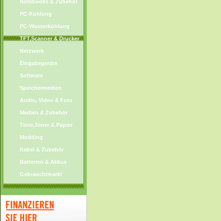
Notebooks & Zubehör
PC-Kühlung
PC-Wasserkühlung
TFT,Scanner & Drucker
Netzwerk
Eingabegeräte
Software
Speichermedien
Audio, Video & Foto
Medien & Zubehör
Tinte,Toner & Papier
Modding
Kabel & Zubehör
Batterien & Akkus
Gebrauchtmarkt