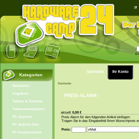
Er
Startseite
Ihr Konto
Kategorien
Startseite
Neuheiten
Angebote
PREIS-ALARM -
Tablets & Zubehör
Telekommunikation
aktuell:
0,00 €
PC-Systeme
Preis-Alarm für den folgenden Artikel einfügen:
Tragen Sie in das Eingabefeld Ihren Wunschpreis ei
PC-Aufrüst-Sets
Preis:
PC-Komponenten