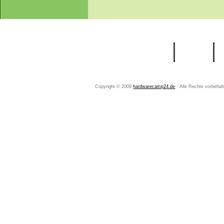
Startseite
Ihr Konto
Copyright © 2009
hardwarecamp24.de
- Alle Rechte vorbeha