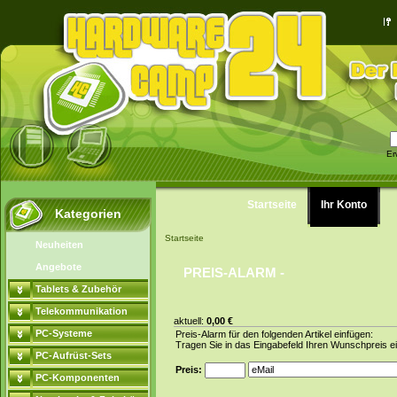
Er
Startseite
Ihr Konto
Kategorien
Startseite
Neuheiten
Angebote
PREIS-ALARM -
Tablets & Zubehör
Telekommunikation
aktuell:
0,00 €
PC-Systeme
Preis-Alarm für den folgenden Artikel einfügen:
Tragen Sie in das Eingabefeld Ihren Wunschpreis ei
PC-Aufrüst-Sets
Preis:
PC-Komponenten