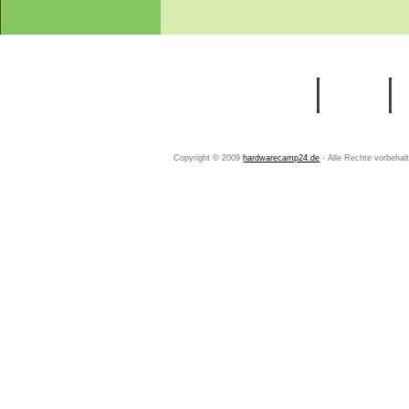
Startseite
Ihr Konto
Copyright © 2009
hardwarecamp24.de
- Alle Rechte vorbeha