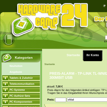
Er
Startseite
Ihr Konto
Kategorien
Startseite
Neuheiten
Angebote
PREIS-ALARM - TP-LINK TL-WN8
300MBIT USB
Tablets & Zubehör
Telekommunikation
aktuell:
7,00 €
PC-Systeme
Preis-Alarm für den folgenden Artikel einfügen: 
Tragen Sie in das Eingabefeld Ihren Wunschpreis ei
PC-Aufrüst-Sets
Preis:
PC-Komponenten