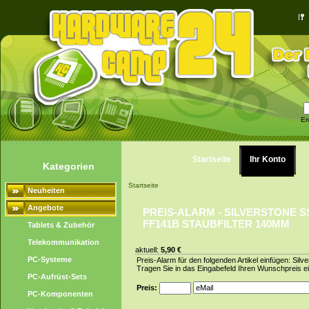
Er
Startseite
Ihr Konto
Kategorien
Startseite
Neuheiten
Angebote
PREIS-ALARM - SILVERSTONE S
FF141B STAUBFILTER 140MM
Tablets & Zubehör
Telekommunikation
aktuell:
5,90 €
PC-Systeme
Preis-Alarm für den folgenden Artikel einfügen: Si
Tragen Sie in das Eingabefeld Ihren Wunschpreis ei
PC-Aufrüst-Sets
Preis:
PC-Komponenten