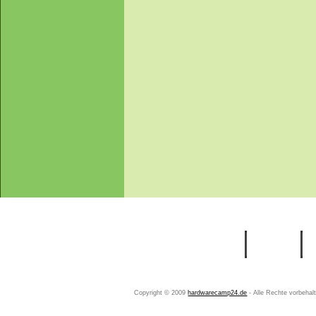
Startseite
Ihr Konto
Copyright © 2009
hardwarecamp24.de
- Alle Rechte vorbeha