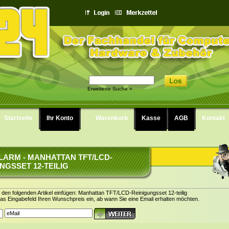
Erweiterte Suche »
Startseite
Ihr Konto
Warenkorb
Kasse
AGB
Kontakt
LARM - MANHATTAN TFT/LCD-
NGSSET 12-TEILIG
r den folgenden Artikel einfügen: Manhattan TFT/LCD-Reinigungsset 12-teilig
das Eingabefeld Ihren Wunschpreis ein, ab wann Sie eine Email erhalten möchten.