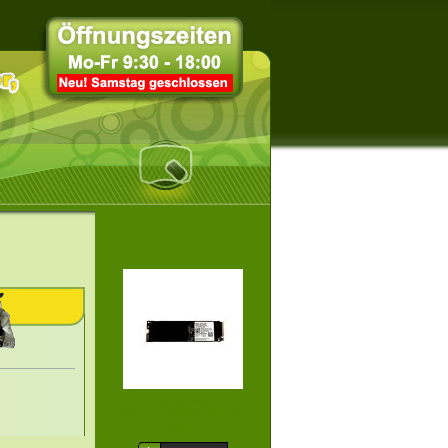
512GB SAMSUNG
PM9C1B NVME SSD M.2
228...