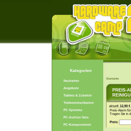
Kategorien
Startseite
Neuheiten
Angebote
PREIS-A
REINIGU
Tablets & Zubehör
Telekommunikation
aktuell:
12,90 €
PC-Systeme
Preis-Alarm fü
Tragen Sie in 
PC-Aufrüst-Sets
Preis:
PC-Komponenten