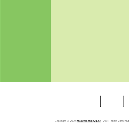
Startseite
Ihr Konto
Copyright © 2009
hardwarecamp24.de
- Alle Rechte vorbeha