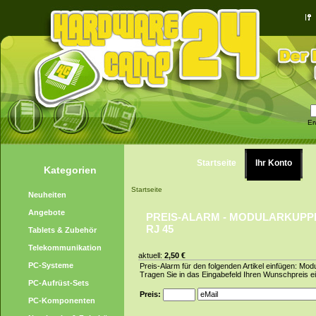
Er
Startseite
Ihr Konto
Kategorien
Startseite
Neuheiten
Angebote
PREIS-ALARM - MODULARKUP
RJ 45
Tablets & Zubehör
Telekommunikation
aktuell:
2,50 €
PC-Systeme
Preis-Alarm für den folgenden Artikel einfügen: Mo
Tragen Sie in das Eingabefeld Ihren Wunschpreis ei
PC-Aufrüst-Sets
Preis:
PC-Komponenten