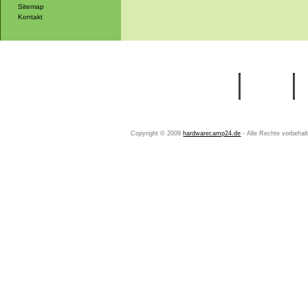
Sitemap
Kontakt
Startseite
Ihr Konto
Copyright © 2009
hardwarecamp24.de
- Alle Rechte vorbeha