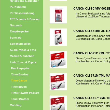
Notebooks & Zubehör
PC-Kühlung
CANON CLI-8C/M/Y 0621
PC-Wasserkühlung
Im Canon Mulitpack sind folg
glänzend 10x15cm Tintenpatr
TFT,Scanner & Drucker
Netzwerk
CANON CLI-571BK XL 1
Eingabegeräte
Originaltinten von Canon biet
Software
Zuverlässigkeit. Dank Canon
Speichermedien
Audio, Video & Foto
CANON CLI-571C 7ML C
Medien & Zubehör
Diese Cyan-Tinte wird zum 
Kombination mit Canon Fotop
Tinte,Toner & Papier
Druckerpapier
Tinte Brother
CANON CLI-571M 7ML M
Tinte Canon
Diese Magenta-Tinte wird z
Kombination mit Canon Fotop
Tinte Epson
Tinte Hewlett-Packard
CANON CLI-571-Y 7ML Y
Toner Brother
Diese Yellow-Tinte wird zu
Modding
Kombination mit Canon Fotop