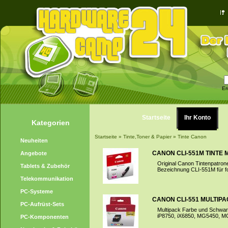
Er
Startseite
Ihr Konto
Kategorien
Startseite
»
Tinte,Toner & Papier
»
Tinte Canon
Neuheiten
CANON CLI-551M TINTE
Angebote
Original Canon Tintenpatro
Tablets & Zubehör
Bezeichnung CLI-551M für f
Telekommunikation
PC-Systeme
CANON CLI-551 MULTIP
PC-Aufrüst-Sets
Multipack Farbe und Schwa
iP8750, iX6850, MG5450, 
PC-Komponenten