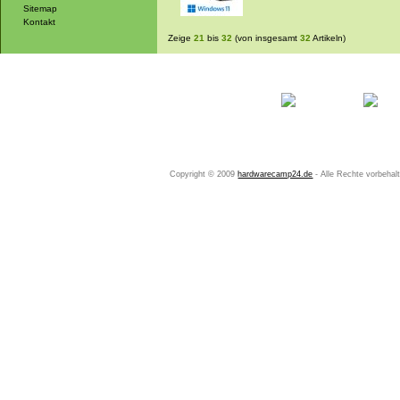
Sitemap
Kontakt
Zeige
21
bis
32
(von insgesamt
32
Artikeln)
Startseite
Ihr Konto
Copyright © 2009
hardwarecamp24.de
- Alle Rechte vorbeha