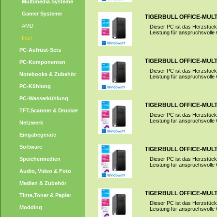
Multimedia Systeme
Gamer Systeme
TIGERBULL OFFICE-MULTI
AMD
Dieser PC ist das Herzstück 
Leistung für anspruchsvolle
Intel
PC-Aufrüst-Sets
TIGERBULL OFFICE-MULTI
PC-Komponenten
Dieser PC ist das Herzstück 
Notebooks & Zubehör
Leistung für anspruchsvolle
PC-Kühlung
PC-Wasserkühlung
TIGERBULL OFFICE-MULTI
TFT,Scanner & Drucker
Dieser PC ist das Herzstück 
Leistung für anspruchsvolle
Netzwerk
Eingabegeräte
Software
TIGERBULL OFFICE-MULTI
Speichermedien
Dieser PC ist das Herzstück 
Leistung für anspruchsvolle
Audio, Video & Foto
Medien & Zubehör
TIGERBULL OFFICE-MULTI
Tinte,Toner & Papier
Dieser PC ist das Herzstück 
Modding
Leistung für anspruchsvolle