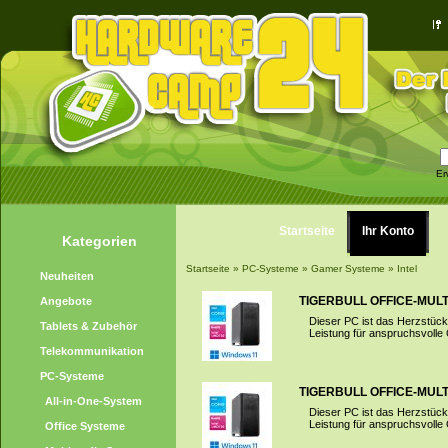
Er
Startseite
Ihr Konto
Kategorien
Startseite
»
PC-Systeme
»
Gamer Systeme
»
Intel
Neuheiten
TIGERBULL OFFICE-MULTI
Angebote
Dieser PC ist das Herzstück 
Tablets & Zubehör
Leistung für anspruchsvolle
Telekommunikation
PC-Systeme
TIGERBULL OFFICE-MULTI
All-in-One-System
Dieser PC ist das Herzstück 
Leistung für anspruchsvolle
Office Systeme