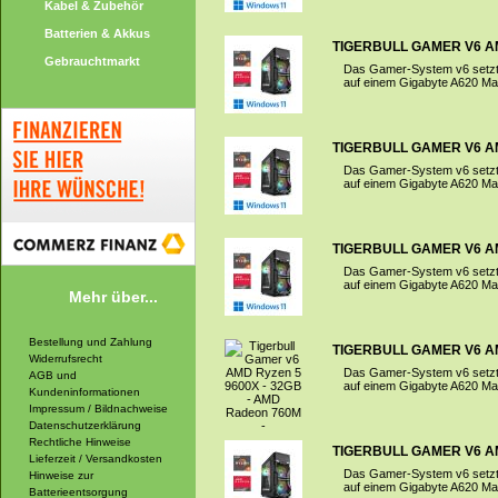
Kabel & Zubehör
Batterien & Akkus
TIGERBULL GAMER V6 AMD
Gebrauchtmarkt
Das Gamer-System v6 setzt
auf einem Gigabyte A620 Mai
TIGERBULL GAMER V6 AMD
Das Gamer-System v6 setzt
auf einem Gigabyte A620 Mai
TIGERBULL GAMER V6 AMD
Das Gamer-System v6 setzt
auf einem Gigabyte A620 Mai
Mehr über...
Bestellung und Zahlung
TIGERBULL GAMER V6 AMD
Widerrufsrecht
Das Gamer-System v6 setzt
AGB und
auf einem Gigabyte A620 Mai
Kundeninformationen
Impressum / Bildnachweise
Datenschutzerklärung
Rechtliche Hinweise
TIGERBULL GAMER V6 AMD
Lieferzeit / Versandkosten
Das Gamer-System v6 setzt
Hinweise zur
auf einem Gigabyte A620 Mai
Batterieentsorgung