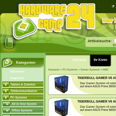
Er
Startseite
Ihr Konto
Kategorien
Startseite
»
PC-Systeme
»
Gamer Systeme
»
AMD
Neuheiten
TIGERBULL GAMER V6 AMD
Angebote
Das Gamer-System v6 setzt
Tablets & Zubehör
auf einem ASUS Prime B650-P
Telekommunikation
PC-Systeme
TIGERBULL GAMER V6 AMD
All-in-One-System
Das Gamer-System v6 setzt
auf einem ASUS Prime B650-P
Office Systeme