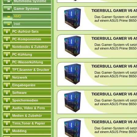
Multimedia Systeme
Gamer Systeme
TIGERBULL GAMER V6 AMD
AMD
Das Gamer-System v6 setzt
auf einem ASUS Prime B650-P
Intel
PC-Aufrüst-Sets
TIGERBULL GAMER V6 AMD
PC-Komponenten
Das Gamer-System v6 setzt
Notebooks & Zubehör
auf einem ASUS Prime B650-P
PC-Kühlung
PC-Wasserkühlung
TIGERBULL GAMER V6 AMD
TFT,Scanner & Drucker
Das Gamer-System v6 setzt
auf einem ASUS Prime B650-P
Netzwerk
Eingabegeräte
Software
TIGERBULL GAMER V6 AMD
Speichermedien
Das Gamer-System v6 setzt
auf einem ASUS Prime B650-P
Audio, Video & Foto
Medien & Zubehör
TIGERBULL GAMER V6 AMD
Tinte,Toner & Papier
Das Gamer-System v6 setzt
Modding
auf einem ASUS Prime B650-P