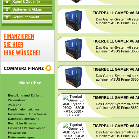
Kabel & Zubehör
Batterien & Akkus
TIGERBULL GAMER V6 AMD
Gebrauchtmarkt
Das Gamer-System v6 setzt
auf einem ASUS Prime B650-P
TIGERBULL GAMER V6 AMD
Das Gamer-System v6 setzt
auf einem ASUS Prime B650-P
TIGERBULL GAMER V6 AMD
Das Gamer-System v6 setzt
auf einem ASUS Prime B650-P
Mehr über...
Bestellung und Zahlung
TIGERBULL GAMER V6 AMD
Widerrufsrecht
Das Gamer-System v6 setzt
AGB und
auf einem ASUS Prime B650-P
Kundeninformationen
Impressum / Bildnachweise
Datenschutzerklärung
Rechtliche Hinweise
TIGERBULL GAMER V6 AMD
Lieferzeit / Versandkosten
Das Gamer-System v6 setzt
Hinweise zur
auf einem ASUS Prime B650-P
Batterieentsorgung