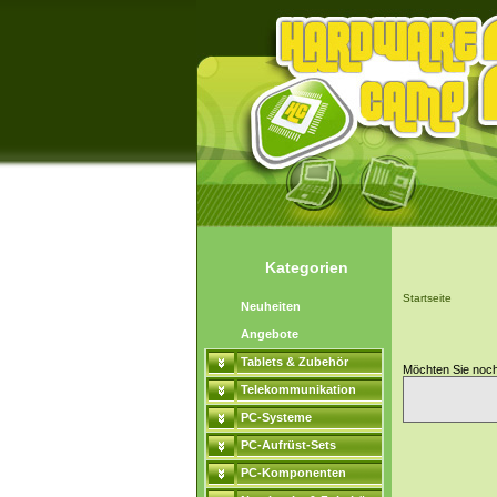
Kategorien
Startseite
Neuheiten
Angebote
Tablets & Zubehör
Möchten Sie noc
Telekommunikation
PC-Systeme
PC-Aufrüst-Sets
PC-Komponenten