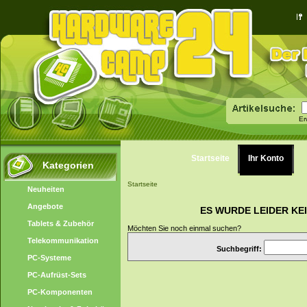
Er
Startseite
Ihr Konto
Kategorien
Startseite
Neuheiten
Angebote
ES WURDE LEIDER KE
Tablets & Zubehör
Möchten Sie noch einmal suchen?
Telekommunikation
Suchbegriff:
PC-Systeme
PC-Aufrüst-Sets
PC-Komponenten