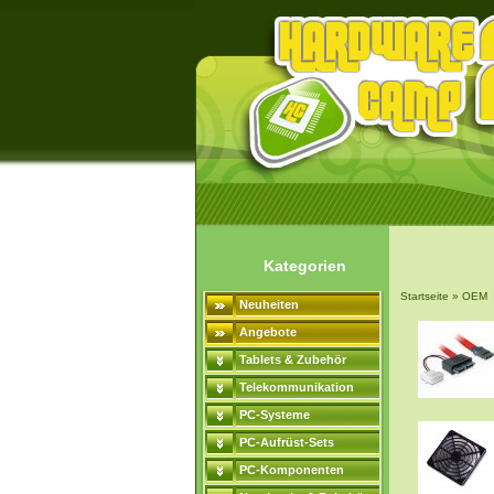
Kategorien
Startseite
»
OEM
Neuheiten
Angebote
Tablets & Zubehör
Telekommunikation
PC-Systeme
PC-Aufrüst-Sets
PC-Komponenten