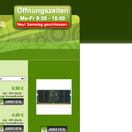
6,90 €
inkl. 19% MwSt.
zzgl.
Versandkosten
4,90 €
KINGSTON SO-DIMM
inkl. 19% MwSt.
16GB, DDR5-5600 CL46...
zzgl.
Versandkosten