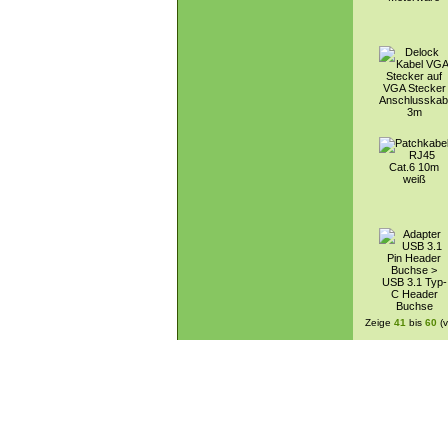
Zeige
41
bis
60
(v
Star