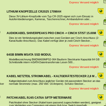
Express Versand möglich
LITHIUM KNOPFZELLE CR2025 170MAH
Diese 3V-Lithium-Knopfzelle vom Typ CR-2025 eignet sich zum Einsatz in
Autofernbedienungen, Kameras, Taschenrechner, Armbanduhren oder...
Express Versand möglich
AUDIOKABEL SHIVERPEAKS PRO CINCH -> CINCH ST/ST 15.00M
Dies ist ein Verbindungskabel zwischen zwei Geräten per Cinch-Anschluss (2-
Kanal Audio-Anschluss). Das Kabel verfügt über je zwei Cinch-Stecker...
Express Versand möglich
64GB BIWIN MSATA SSD MODUL
Modellbezeichnung BWDMA59MPS2-064 Bauform Steckkarte Kapazität 64 GB
Schnittstelle intern mSATA Datentransferrate Lesen 500...
Express Versand möglich
KABEL NETZTEIL STROMKABEL - KALTGERÄTESTECKER 2,8 M ..
Kaltgerätekabel zum Anschluss jeglicher Geräte mit passendem Stecker an das
normale Stromnetz (max. 250 Volt / 16 Ampere). Schuko-Stecker...
Express Versand möglich
PATCHKABEL RJ45 CAT6A S/FTP METERWARE
Patchkabel ohne Stecker (Kabel kann passend zugeschnitten werden), geeignet
zum Verbinden von Computern mit einem Hub bzw. Switch innerhalb...