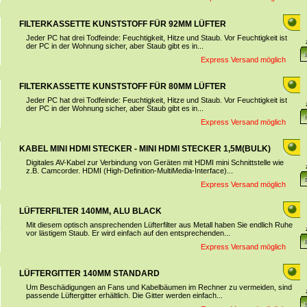
FILTERKASSETTE KUNSTSTOFF FÜR 92MM LÜFTER
Jeder PC hat drei Todfeinde: Feuchtigkeit, Hitze und Staub. Vor Feuchtigkeit ist
der PC in der Wohnung sicher, aber Staub gibt es in...
Express Versand möglich
FILTERKASSETTE KUNSTSTOFF FÜR 80MM LÜFTER
Jeder PC hat drei Todfeinde: Feuchtigkeit, Hitze und Staub. Vor Feuchtigkeit ist
der PC in der Wohnung sicher, aber Staub gibt es in...
Express Versand möglich
KABEL MINI HDMI STECKER - MINI HDMI STECKER 1,5M(BULK)
Digitales AV-Kabel zur Verbindung von Geräten mit HDMI mini Schnittstelle wie
z.B. Camcorder. HDMI (High-Definition-MultiMedia-Interface)...
Express Versand möglich
LÜFTERFILTER 140MM, ALU BLACK
Mit diesem optisch ansprechenden Lüfterfilter aus Metall haben Sie endlich Ruhe
vor lästigem Staub. Er wird einfach auf den entsprechenden...
Express Versand möglich
LÜFTERGITTER 140MM STANDARD
Um Beschädigungen an Fans und Kabelbäumen im Rechner zu vermeiden, sind
passende Lüftergitter erhältlich. Die Gitter werden einfach...