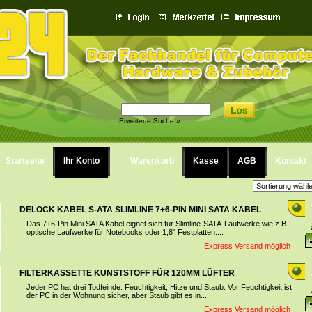
Erweiterte Suche »
Startseite
Ihr Konto
Warenkorb
Kasse
AGB
Kontakt
DELOCK KABEL S-ATA SLIMLINE 7+6-PIN MINI SATA KABEL
Das 7+6-Pin Mini SATA Kabel eignet sich für Slimline-SATA-Laufwerke wie z.B.
optische Laufwerke für Notebooks oder 1,8" Festplatten....
Express Versand möglich
FILTERKASSETTE KUNSTSTOFF FÜR 120MM LÜFTER
Jeder PC hat drei Todfeinde: Feuchtigkeit, Hitze und Staub. Vor Feuchtigkeit ist
der PC in der Wohnung sicher, aber Staub gibt es in...
Express Versand möglich