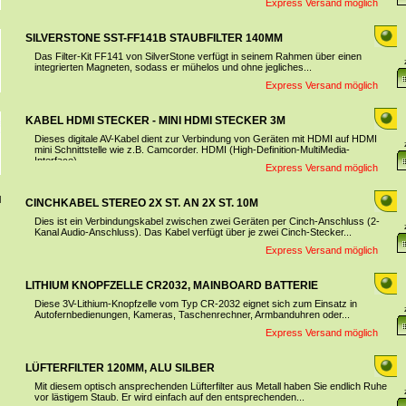
Express Versand möglich
SILVERSTONE SST-FF141B STAUBFILTER 140MM
Das Filter-Kit FF141 von SilverStone verfügt in seinem Rahmen über einen
integrierten Magneten, sodass er mühelos und ohne jegliches...
Express Versand möglich
KABEL HDMI STECKER - MINI HDMI STECKER 3M
Dieses digitale AV-Kabel dient zur Verbindung von Geräten mit HDMI auf HDMI
mini Schnittstelle wie z.B. Camcorder. HDMI (High-Definition-MultiMedia-
Interface)...
Express Versand möglich
CINCHKABEL STEREO 2X ST. AN 2X ST. 10M
Dies ist ein Verbindungskabel zwischen zwei Geräten per Cinch-Anschluss (2-
Kanal Audio-Anschluss). Das Kabel verfügt über je zwei Cinch-Stecker...
Express Versand möglich
LITHIUM KNOPFZELLE CR2032, MAINBOARD BATTERIE
Diese 3V-Lithium-Knopfzelle vom Typ CR-2032 eignet sich zum Einsatz in
Autofernbedienungen, Kameras, Taschenrechner, Armbanduhren oder...
Express Versand möglich
LÜFTERFILTER 120MM, ALU SILBER
Mit diesem optisch ansprechenden Lüfterfilter aus Metall haben Sie endlich Ruhe
vor lästigem Staub. Er wird einfach auf den entsprechenden...