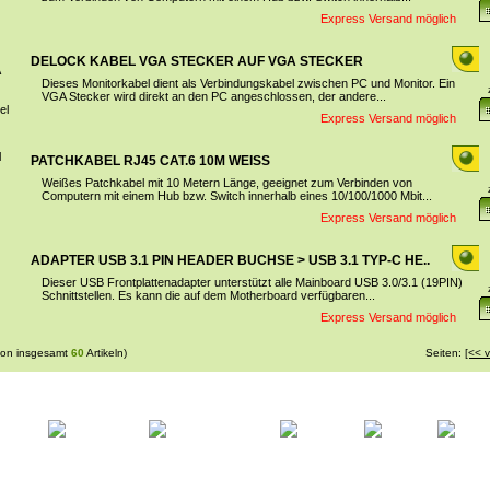
Express Versand möglich
DELOCK KABEL VGA STECKER AUF VGA STECKER
Dieses Monitorkabel dient als Verbindungskabel zwischen PC und Monitor. Ein
ANSCHLUSSKA..
VGA Stecker wird direkt an den PC angeschlossen, der andere...
Express Versand möglich
PATCHKABEL RJ45 CAT.6 10M WEISS
Weißes Patchkabel mit 10 Metern Länge, geeignet zum Verbinden von
Computern mit einem Hub bzw. Switch innerhalb eines 10/100/1000 Mbit...
Express Versand möglich
ADAPTER USB 3.1 PIN HEADER BUCHSE > USB 3.1 TYP-C HE..
Dieser USB Frontplattenadapter unterstützt alle Mainboard USB 3.0/3.1 (19PIN)
Schnittstellen. Es kann die auf dem Motherboard verfügbaren...
Express Versand möglich
on insgesamt
60
Artikeln)
Seiten:
[<< v
tseite
Ihr Konto
Warenkorb
Kasse
AGB
Kon