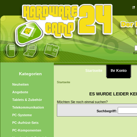
Er
Startseite
Ihr Konto
Kategorien
Startseite
Neuheiten
Angebote
ES WURDE LEIDER KE
Tablets & Zubehör
Möchten Sie noch einmal suchen?
Telekommunikation
Suchbegriff:
PC-Systeme
PC-Aufrüst-Sets
PC-Komponenten