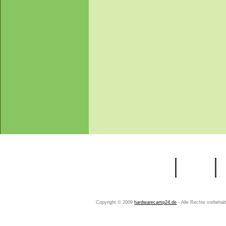
Startseite
Ihr Konto
Copyright © 2009
hardwarecamp24.de
- Alle Rechte vorbeha