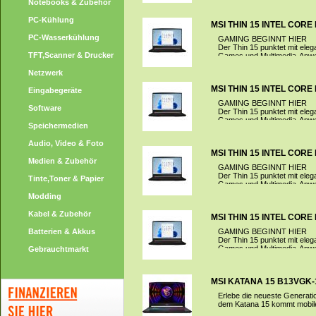
Notebooks & Zubehör
PC-Kühlung
MSI THIN 15 INTEL CORE I
PC-Wasserkühlung
GAMING BEGINNT HIER
Der Thin 15 punktet mit eleg
TFT,Scanner & Drucker
Games und Multimedia-Anwe
Netzwerk
MSI THIN 15 INTEL CORE I
Eingabegeräte
GAMING BEGINNT HIER
Software
Der Thin 15 punktet mit eleg
Games und Multimedia-Anwe
Speichermedien
Audio, Video & Foto
MSI THIN 15 INTEL CORE I
Medien & Zubehör
GAMING BEGINNT HIER
Der Thin 15 punktet mit eleg
Tinte,Toner & Papier
Games und Multimedia-Anwe
Modding
Kabel & Zubehör
MSI THIN 15 INTEL CORE I
Batterien & Akkus
GAMING BEGINNT HIER
Der Thin 15 punktet mit eleg
Games und Multimedia-Anwe
Gebrauchtmarkt
MSI KATANA 15 B13VGK-14
Erlebe die neueste Generati
dem Katana 15 kommt mobiles