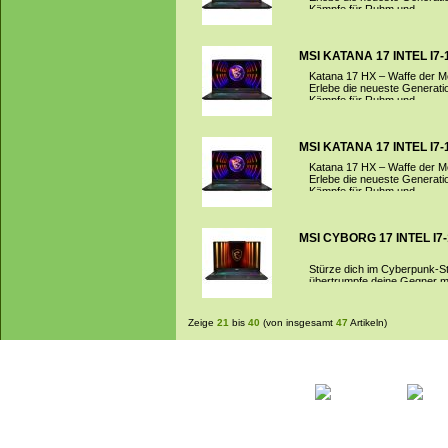
Kämpfe für Ruhm und...
MSI KATANA 17 INTEL I7-1
Katana 17 HX – Waffe der M
Erlebe die neueste Generati
Kämpfe für Ruhm und...
MSI KATANA 17 INTEL I7-1
Katana 17 HX – Waffe der M
Erlebe die neueste Generati
Kämpfe für Ruhm und...
MSI CYBORG 17 INTEL I7-1
Stürze dich im Cyberpunk-St
übertrumpfe deine Gegner mit
Zeige
21
bis
40
(von insgesamt
47
Artikeln)
Startseite
Ihr Konto