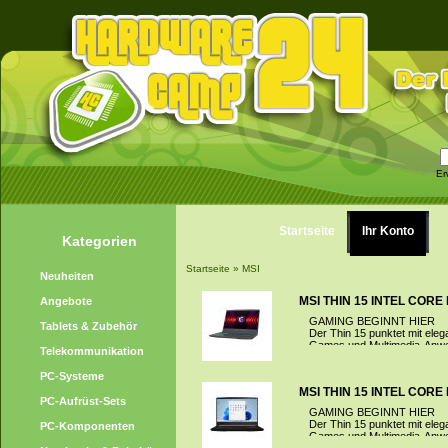
Er
Startseite
Ihr Konto
Kategorien
Startseite
»
MSI
Neuheiten
MSI THIN 15 INTEL CORE I
Angebote
GAMING BEGINNT HIER
Tablets & Zubehör
Der Thin 15 punktet mit eleg
Games und Multimedia-Anwe
Telekommunikation
PC-Systeme
MSI THIN 15 INTEL CORE I
PC-Aufrüst-Sets
GAMING BEGINNT HIER
Der Thin 15 punktet mit eleg
PC-Komponenten
Games und Multimedia-Anwe